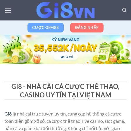
Bỏ
qua
nội
dung
CƯỢC GEM88
ĐĂNG NHẬP
GI8 - NHÀ CÁI CÁ CƯỢC THỂ THAO,
CASINO UY TÍN TẠI VIỆT NAM
Gi8
là nhà cái trực tuyến uy tín, cung cấp hệ thống cá cược
toàn diện gồm xổ số, cá cược thể thao, live casino, slot game,
bắn cá và game bài đổi thưởng. Không chỉ nổi bật với giao