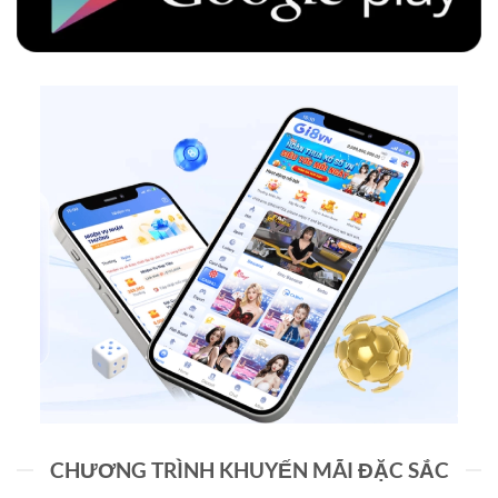
CHƯƠNG TRÌNH KHUYẾN MÃI ĐẶC SẮC