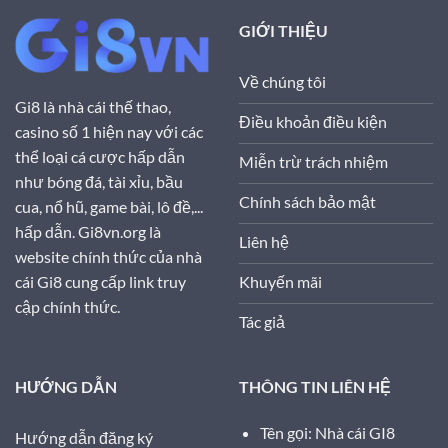
định, không thua kém sòng bạc truyền thống.
GIỚI THIỆU
Slot Game & Nổ Hũ
Về chúng tôi
Slot game và nổ hũ là điểm nhấn giải trí hiện đại tại Gi8.
Gi8
là nhà cái thế thao,
Với giao diện sống động, hiệu ứng bắt mắt và nhiều tính
Điều khoản điều kiện
casino số 1 hiện nay với các
năng đặc biệt như vòng quay miễn phí, biểu tượng Wild
thể loại cá cược hấp dẫn
Miễn trừ trách nhiệm
– Scatter, jackpot lớn…, đây được coi là “thiên đường”
như bóng đá, tài xỉu, bầu
cho những ai yêu thích sự may rủi cùng cơ hội trúng
Chính sách bảo mật
cua, nổ hũ, game bài, lô đề,...
thưởng lớn.
hấp dẫn. Gi8vn.org là
Liên hệ
website chính thức của nhà
Xổ số & Lô đề
Khuyến mãi
cái Gi8 cung cấp link truy
Xổ số và lô đề luôn nằm trong danh mục được nhiều
cập chính thức.
Tác giả
người lựa chọn khi tham gia Gi8. Nhà cái này từng cung
cấp đủ loại hình từ xổ số 3 miền truyền thống cho đến
xổ số siêu tốc chỉ vài chục giây một kỳ quay. Các hình
HƯỚNG DẪN
THÔNG TIN LIÊN HỆ
thức lô như lô xiên, lô trượt, lô 3 càng – 4 càng cũng xuất
hiện, mang lại sự đa dạng cho người chơi.
Tên gọi: Nhà cái GI8
Hướng dẫn đăng ký