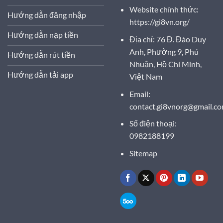
Website chính thức:
Game Bài Đổi Thưởng
Hướng dẫn đăng nhập
https://gi8vn.org/
Gi8 cũng khai thác mảng game bài đổi thưởng, nơi
Hướng dẫn nạp tiền
người chơi có thể thử sức với tiến lên, phỏm, mậu binh,
Địa chỉ:
76 Đ. Đào Duy
liêng hay poker. Các trò chơi này giữ được tính truyền
Anh, Phường 9, Phú
Hướng dẫn rút tiền
thống, đồng thời kết hợp cơ chế đổi thưởng hấp dẫn,
Nhuận, Hồ Chí Minh,
Hướng dẫn tải app
phù hợp với người thích chiến thuật và tính toán.
Việt Nam
Email:
Bắn Cá
contact.gi8vnorg@gmail.c
Không thể thiếu trong danh sách là game bắn cá – một
Số điện thoại:
sản phẩm giải trí nhẹ nhàng nhưng có tính gây nghiện
0982188199
cao. Với đồ họa 3D, âm thanh sống động và hệ thống vũ
khí đa dạng, trò chơi này tạo nên sức hấp dẫn riêng cho
Sitemap
cả người mới lẫn game thủ kỳ cựu.
Kết luận
Qua những thông tin trên, có thể thấy nhà cái
Gi8
là địa
chỉ giải trí trực tuyến đáng tin cậy với nhiều ưu điểm