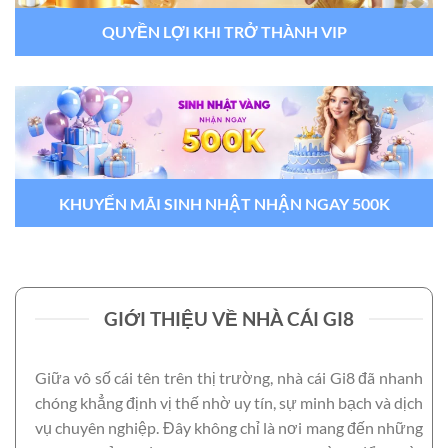
QUYỀN LỢI KHI TRỞ THÀNH VIP
KHUYẾN MÃI SINH NHẬT NHẬN NGAY 500K
GIỚI THIỆU VỀ NHÀ CÁI GI8
Giữa vô số cái tên trên thị trường, nhà cái
Gi8 đã nhanh
chóng khẳng định vị thế nhờ uy tín, sự minh bạch và dịch
vụ chuyên nghiệp. Đây không chỉ là nơi mang đến những