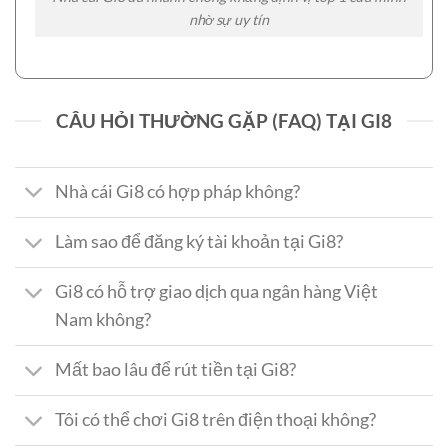
nhờ sự uy tín
Điểm thu hút của nhà cái Gi8
Để chinh phục được hàng triệu người chơi,
Gi8
không
CÂU HỎI THƯỜNG GẶP (FAQ) TẠI GI8
chỉ tập trung vào yếu tố uy tín mà còn liên tục cải thiện
trải nghiệm người dùng. Những ưu điểm nổi bật dưới
đây chính là lý do khiến nơi đây trở thành lựa chọn hàng
Nhà cái Gi8 có hợp pháp không?
đầu trong thế giới cá cược trực tuyến.
Làm sao để đăng ký tài khoản tại Gi8?
Kho trò chơi đa dạng
Gi8 có hỗ trợ giao dịch qua ngân hàng Việt
Điểm đến này là thiên đường giải trí dành cho mọi đối
Nam không?
tượng người chơi. Từ cá cược thể thao, casino trực
tuyến, slot game cho đến bắn cá và xổ số – tất cả đều có
Mất bao lâu để rút tiền tại Gi8?
tại đây. Hệ thống game được phát triển bởi các nhà cung
cấp nổi tiếng như Evolution Gaming, Pragmatic Play,
Microgaming… đảm bảo hình ảnh sắc nét, âm thanh
Tôi có thể chơi Gi8 trên điện thoại không?
sống động và trải nghiệm chân thực.