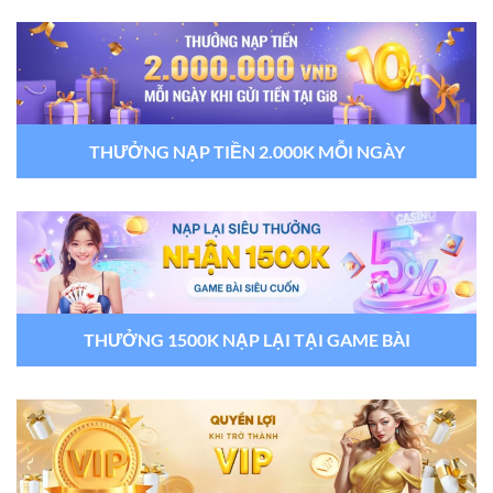
THƯỞNG NẠP TIỀN 2.000K MỖI NGÀY
THƯỞNG 1500K NẠP LẠI TẠI GAME BÀI