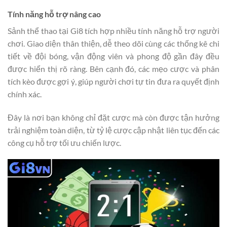
Tính năng hỗ trợ nâng cao
Sảnh thể thao tại Gi8 tích hợp nhiều tính năng hỗ trợ người
chơi. Giao diện thân thiện, dễ theo dõi cùng các thống kê chi
tiết về đội bóng, vận động viên và phong độ gần đây đều
được hiển thị rõ ràng. Bên cạnh đó, các mẹo cược và phân
tích kèo được gợi ý, giúp người chơi tự tin đưa ra quyết định
chính xác.
Đây là nơi bạn không chỉ đặt cược mà còn được tận hưởng
trải nghiệm toàn diện, từ tỷ lệ cược cập nhật liên tục đến các
công cụ hỗ trợ tối ưu chiến lược.