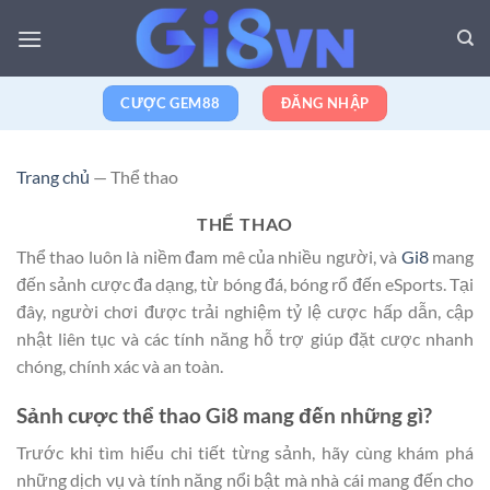
Bỏ
qua
nội
dung
CƯỢC GEM88
ĐĂNG NHẬP
Trang chủ
—
Thể thao
THỂ THAO
Thể thao luôn là niềm đam mê của nhiều người, và
Gi8
mang
đến sảnh cược đa dạng, từ bóng đá, bóng rổ đến eSports. Tại
đây, người chơi được trải nghiệm tỷ lệ cược hấp dẫn, cập
nhật liên tục và các tính năng hỗ trợ giúp đặt cược nhanh
chóng, chính xác và an toàn.
Sảnh cược thể thao Gi8 mang đến những gì?
Trước khi tìm hiểu chi tiết từng sảnh, hãy cùng khám phá
những dịch vụ và tính năng nổi bật mà nhà cái mang đến cho