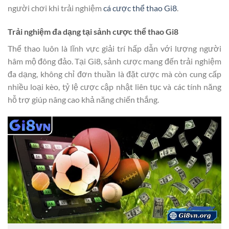
người chơi khi trải nghiệm
cá cược thể thao Gi8
.
Trải nghiệm đa dạng tại sảnh cược thể thao Gi8
Thể thao luôn là lĩnh vực giải trí hấp dẫn với lượng người
hâm mộ đông đảo. Tại Gi8, sảnh cược mang đến trải nghiệm
đa dạng, không chỉ đơn thuần là đặt cược mà còn cung cấp
nhiều loại kèo, tỷ lệ cược cập nhật liên tục và các tính năng
hỗ trợ giúp nâng cao khả năng chiến thắng.