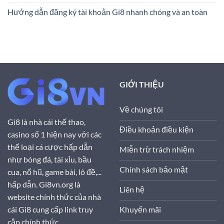
Hướng dẫn đăng ký tài khoản Gi8 nhanh chóng và an toàn
GIỚI THIỆU
Về chúng tôi
Gi8
là nhà cái thế thao,
Điều khoản điều kiện
casino số 1 hiện nay với các
thể loại cá cược hấp dẫn
Miễn trừ trách nhiệm
như bóng đá, tài xỉu, bầu
Chính sách bảo mật
cua, nổ hũ, game bài, lô đề,...
hấp dẫn. Gi8vn.org là
Liên hệ
website chính thức của nhà
Khuyến mãi
cái Gi8 cung cấp link truy
cập chính thức.