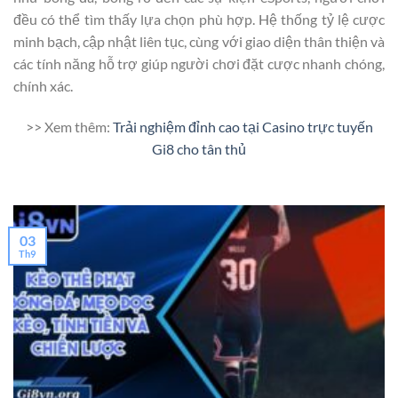
đều có thể tìm thấy lựa chọn phù hợp. Hệ thống tỷ lệ cược
minh bạch, cập nhật liên tục, cùng với giao diện thân thiện và
các tính năng hỗ trợ giúp người chơi đặt cược nhanh chóng,
chính xác.
>> Xem thêm:
Trải nghiệm đỉnh cao tại Casino trực tuyến
Gi8 cho tân thủ
03
Th9