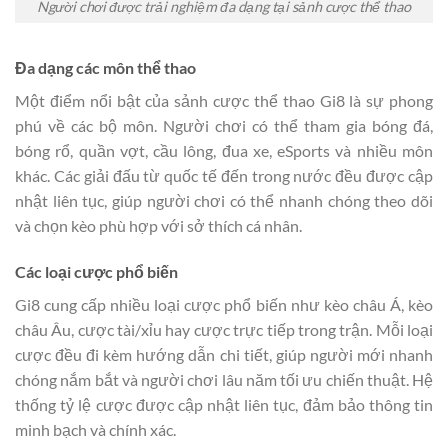
Người chơi được trải nghiệm đa dạng tại sảnh cược thể thao
Đa dạng các môn thể thao
Một điểm nổi bật của sảnh cược thể thao Gi8 là sự phong
phú về các bộ môn. Người chơi có thể tham gia bóng đá,
bóng rổ, quần vợt, cầu lông, đua xe, eSports và nhiều môn
khác. Các giải đấu từ quốc tế đến trong nước đều được cập
nhật liên tục, giúp người chơi có thể nhanh chóng theo dõi
và chọn kèo phù hợp với sở thích cá nhân.
Các loại cược phổ biến
Gi8 cung cấp nhiều loại cược phổ biến như kèo châu Á, kèo
châu Âu, cược tài/xỉu hay cược trực tiếp trong trận. Mỗi loại
cược đều đi kèm hướng dẫn chi tiết, giúp người mới nhanh
chóng nắm bắt và người chơi lâu năm tối ưu chiến thuật. Hệ
thống tỷ lệ cược được cập nhật liên tục, đảm bảo thông tin
minh bạch và chính xác.