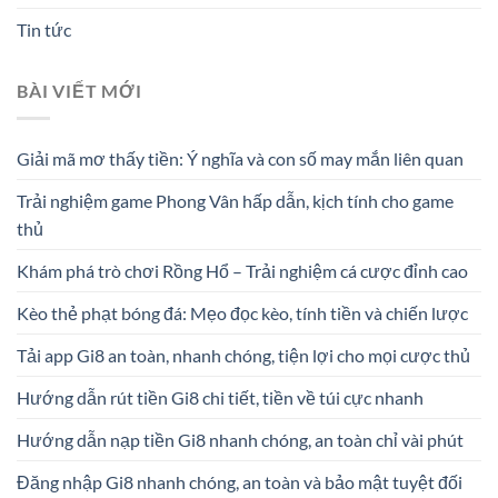
Tin tức
BÀI VIẾT MỚI
Giải mã mơ thấy tiền: Ý nghĩa và con số may mắn liên quan
Trải nghiệm game Phong Vân hấp dẫn, kịch tính cho game
thủ
Khám phá trò chơi Rồng Hổ – Trải nghiệm cá cược đỉnh cao
Kèo thẻ phạt bóng đá: Mẹo đọc kèo, tính tiền và chiến lược
Tải app Gi8 an toàn, nhanh chóng, tiện lợi cho mọi cược thủ
Hướng dẫn rút tiền Gi8 chi tiết, tiền về túi cực nhanh
Hướng dẫn nạp tiền Gi8 nhanh chóng, an toàn chỉ vài phút
Đăng nhập Gi8 nhanh chóng, an toàn và bảo mật tuyệt đối