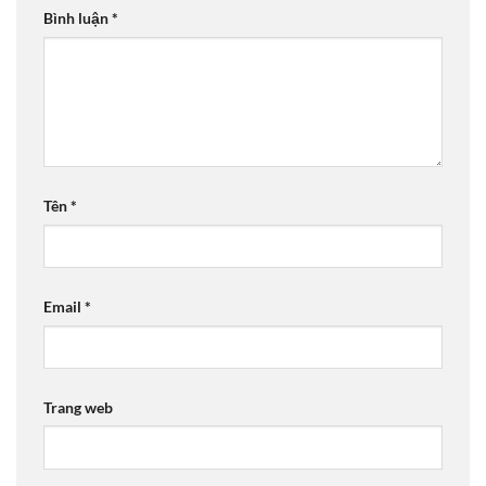
Bình luận
*
Tên
*
Email
*
Trang web