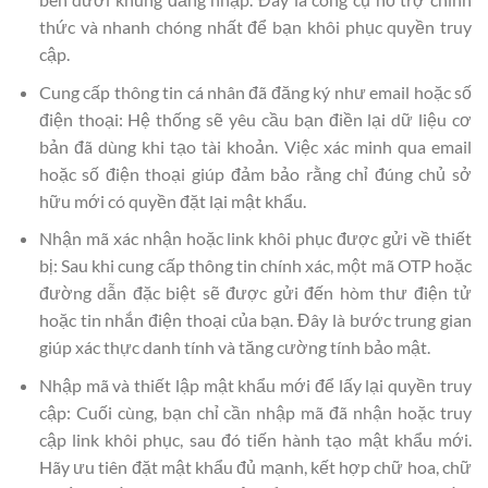
thức và nhanh chóng nhất để bạn khôi phục quyền truy
cập.
Cung cấp thông tin cá nhân đã đăng ký như email hoặc số
điện thoại: Hệ thống sẽ yêu cầu bạn điền lại dữ liệu cơ
bản đã dùng khi tạo tài khoản. Việc xác minh qua email
hoặc số điện thoại giúp đảm bảo rằng chỉ đúng chủ sở
hữu mới có quyền đặt lại mật khẩu.
Nhận mã xác nhận hoặc link khôi phục được gửi về thiết
bị: Sau khi cung cấp thông tin chính xác, một mã OTP hoặc
đường dẫn đặc biệt sẽ được gửi đến hòm thư điện tử
hoặc tin nhắn điện thoại của bạn. Đây là bước trung gian
giúp xác thực danh tính và tăng cường tính bảo mật.
Nhập mã và thiết lập mật khẩu mới để lấy lại quyền truy
cập: Cuối cùng, bạn chỉ cần nhập mã đã nhận hoặc truy
cập link khôi phục, sau đó tiến hành tạo mật khẩu mới.
Hãy ưu tiên đặt mật khẩu đủ mạnh, kết hợp chữ hoa, chữ