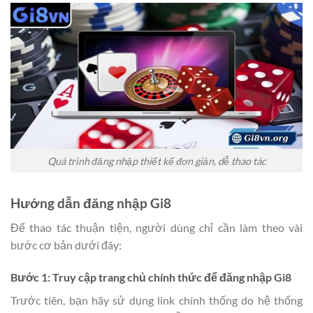
Quá trình đăng nhập thiết kế đơn giản, dễ thao tác
Hướng dẫn đăng nhập Gi8
Để thao tác thuận tiện, người dùng chỉ cần làm theo vài
bước cơ bản dưới đây:
Bước 1: Truy cập trang chủ chính thức để đăng nhập Gi8
Trước tiên, bạn hãy sử dụng link chính thống do hệ thống