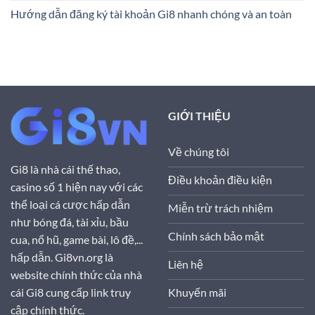
Hướng dẫn đăng ký tài khoản Gi8 nhanh chóng và an toàn
GIỚI THIỆU
Về chúng tôi
Gi8
là nhà cái thế thao,
Điều khoản điều kiện
casino số 1 hiện nay với các
thể loại cá cược hấp dẫn
Miễn trừ trách nhiệm
như bóng đá, tài xỉu, bầu
Chính sách bảo mật
cua, nổ hũ, game bài, lô đề,...
hấp dẫn. Gi8vn.org là
Liên hệ
website chính thức của nhà
Khuyến mãi
cái Gi8 cung cấp link truy
cập chính thức.