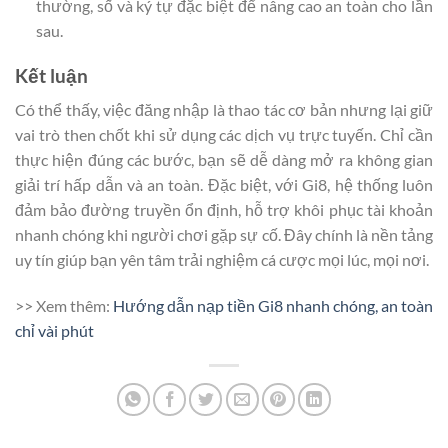
thường, số và ký tự đặc biệt để nâng cao an toàn cho lần
sau.
Kết luận
Có thể thấy, việc đăng nhập là thao tác cơ bản nhưng lại giữ
vai trò then chốt khi sử dụng các dịch vụ trực tuyến. Chỉ cần
thực hiện đúng các bước, bạn sẽ dễ dàng mở ra không gian
giải trí hấp dẫn và an toàn. Đặc biệt, với Gi8, hệ thống luôn
đảm bảo đường truyền ổn định, hỗ trợ khôi phục tài khoản
nhanh chóng khi người chơi gặp sự cố. Đây chính là nền tảng
uy tín giúp bạn yên tâm trải nghiệm cá cược mọi lúc, mọi nơi.
>> Xem thêm:
Hướng dẫn nạp tiền Gi8 nhanh chóng, an toàn
chỉ vài phút