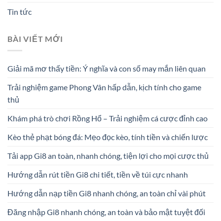
Tin tức
BÀI VIẾT MỚI
Giải mã mơ thấy tiền: Ý nghĩa và con số may mắn liên quan
Trải nghiệm game Phong Vân hấp dẫn, kịch tính cho game
thủ
Khám phá trò chơi Rồng Hổ – Trải nghiệm cá cược đỉnh cao
Kèo thẻ phạt bóng đá: Mẹo đọc kèo, tính tiền và chiến lược
Tải app Gi8 an toàn, nhanh chóng, tiện lợi cho mọi cược thủ
Hướng dẫn rút tiền Gi8 chi tiết, tiền về túi cực nhanh
Hướng dẫn nạp tiền Gi8 nhanh chóng, an toàn chỉ vài phút
Đăng nhập Gi8 nhanh chóng, an toàn và bảo mật tuyệt đối