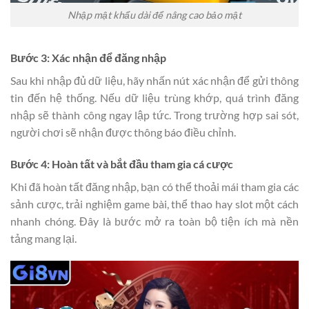
Nhập mật khẩu dài để nâng cao bảo mật
Bước 3: Xác nhận để đăng nhập
Sau khi nhập đủ dữ liệu, hãy nhấn nút xác nhận để gửi thông
tin đến hệ thống. Nếu dữ liệu trùng khớp, quá trình đăng
nhập sẽ thành công ngay lập tức. Trong trường hợp sai sót,
người chơi sẽ nhận được thông báo điều chỉnh.
Bước 4: Hoàn tất và bắt đầu tham gia cá cược
Khi đã hoàn tất đăng nhập, bạn có thể thoải mái tham gia các
sảnh cược, trải nghiệm game bài, thể thao hay slot một cách
nhanh chóng. Đây là bước mở ra toàn bộ tiện ích mà nền
tảng mang lại.